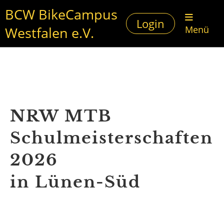
BCW BikeCampus
Login
Westfalen e.V.
Menü
NRW MTB
Schulmeisterschaften
2026
in Lünen-Süd